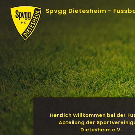
Skip
Spvgg Dietesheim - Fussba
to
Content
Herzlich Willkommen bei der Fu
Abteilung der Sportvereini
Dietesheim e.V.