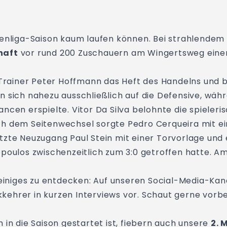
ppenliga-Saison kaum laufen können. Bei strahlend
haft
vor rund 200 Zuschauern am Wingertsweg einen
rainer Peter Hoffmann das Heft des Handelns und b
n sich nahezu ausschließlich auf die Defensive, wä
ncen erspielte. Vitor Da Silva belohnte die spieler
ch dem Seitenwechsel sorgte Pedro Cerqueira mit ei
tzte Neuzugang Paul Stein mit einer Torvorlage und 
opoulos zwischenzeitlich zum 3:0 getroffen hatte. A
t einiges zu entdecken: Auf unseren Social-Media-Ka
ehrer in kurzen Interviews vor. Schaut gerne vorbe
 in die Saison gestartet ist, fiebern auch unsere
2. 