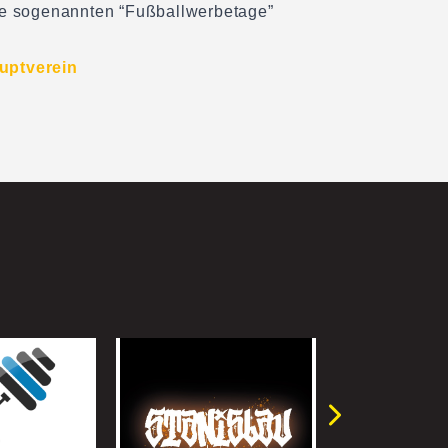
ie sogenannten “Fußballwerbetage”
uptverein