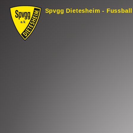
Skip
Spvgg Dietesheim - Fussball
to
Content