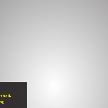
sball-
ung