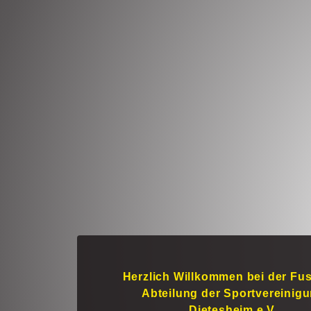
Herzlich Willkommen bei der Fus
Abteilung der Sportvereinig
Dietesheim e.V.