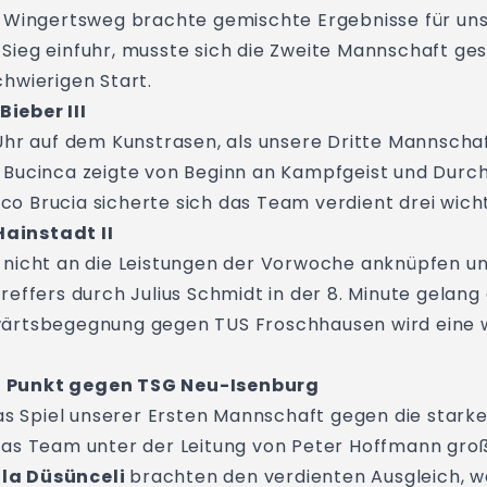
m Wingertsweg brachte gemischte Ergebnisse für u
Sieg einfuhr, musste sich die Zweite Mannschaft ge
hwierigen Start.
ieber III
hr auf dem Kunstrasen, als unsere Dritte Mannschaft
 Bucinca zeigte von Beginn an Kampfgeist und Durc
rco Brucia sicherte sich das Team verdient drei wich
ainstadt II
nicht an die Leistungen der Vorwoche anknüpfen und
effers durch Julius Schmidt in der 8. Minute gelang
ärtsbegegnung gegen TUS Froschhausen wird eine we
n Punkt gegen TSG Neu-Isenburg
das Spiel unserer Ersten Mannschaft gegen die star
das Team unter der Leitung von Peter Hoffmann groß
lla Düsünceli
brachten den verdienten Ausgleich,