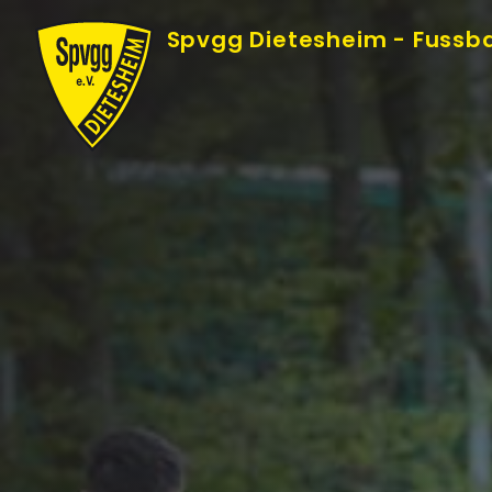
Skip
Spvgg Dietesheim - Fussba
to
Content