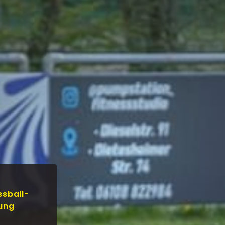
ssball-
gung