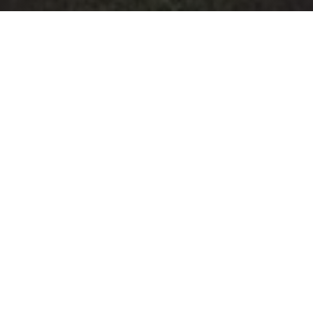
Wichtige Information
NEUER WERBEPARTNER BEI
DER SPVGG. DIETESHEIM:
ZEITLOSE SCHÖNHEIT AUS
OFFENBACH-BIEBER
Die Spvgg. Dietesheim freut sich, mit
Zeitlose
Schönheit
aus Offenbach-Bieber einen neuen
starken Werbepartner an ihrer Seite begrüßen
zu dürfen. Der Kontakt kam über unseren