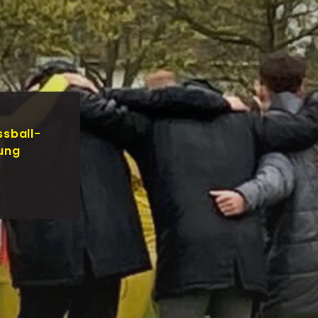
ssball-
gung