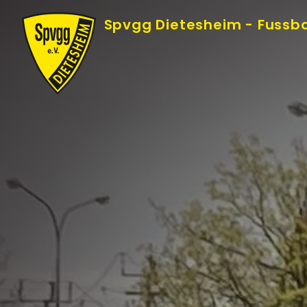
Skip
Spvgg Dietesheim - Fussba
to
Content