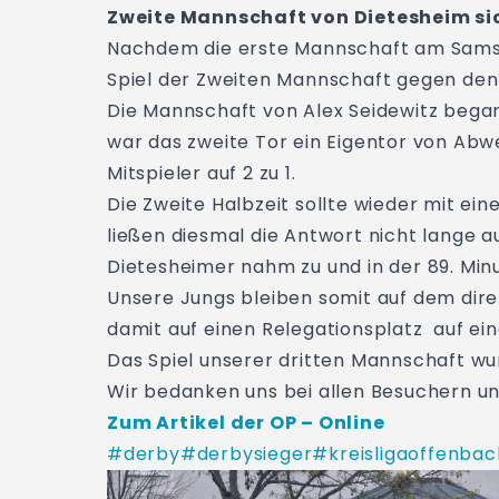
Zweite Mannschaft von Dietesheim sich
Nachdem die erste Mannschaft am Samst
Spiel der Zweiten Mannschaft gegen de
Die Mannschaft von Alex Seidewitz began
war das zweite Tor ein Eigentor von Abwe
Mitspieler auf 2 zu 1.
Die Zweite Halbzeit sollte wieder mit ei
ließen diesmal die Antwort nicht lange a
Dietesheimer nahm zu und in der 89. Min
Unsere Jungs bleiben somit auf dem dire
damit auf einen Relegationsplatz auf ein
Das Spiel unserer dritten Mannschaft wur
Wir bedanken uns bei allen Besuchern u
Zum Artikel der OP – Online
#derby
#derbysieger
#kreisligaoffenbac