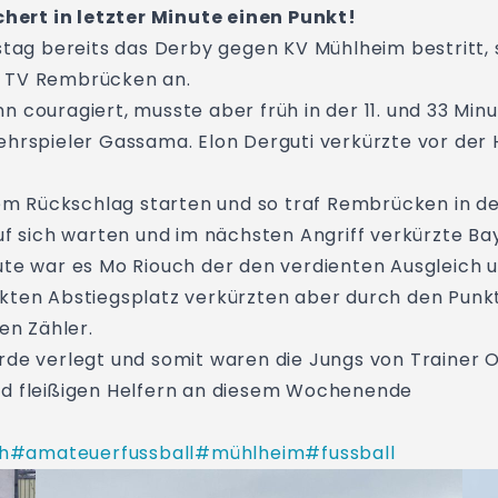
ert in letzter Minute einen Punkt!
ag bereits das Derby gegen KV Mühlheim bestritt,
n TV Rembrücken an.
n couragiert, musste aber früh in der 11. und 33 Mi
hrspieler Gassama. Elon Derguti verkürzte vor der 
nem Rückschlag starten und so traf Rembrücken in der
uf sich warten und im nächsten Angriff verkürzte Ba
ute war es Mo Riouch der den verdienten Ausgleich u
kten Abstiegsplatz verkürzten aber durch den Punkt 
en Zähler.
de verlegt und somit waren die Jungs von Trainer Or
nd fleißigen Helfern an diesem Wochenende
h
#amateuerfussball
#mühlheim
#fussball