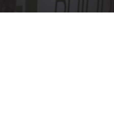
Wichtige Information
FREUNDSCHAFTSSPIEL
Erste Mannschaft gegen Germania Oberroden II
– 19:30 Uhr