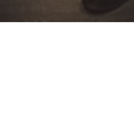
Wichtige Information
EINLADUNG ZUR
JAHRESHAUPTVERSAMMLU
Sehr geehrte Sportfreundinnen und
Sportfreunde,
zur diesjährigen Jahreshauptversammlung der
Fußballabteilung der Sportvereinigung
Dietesheim laden wir Sie hiermit recht herzlich