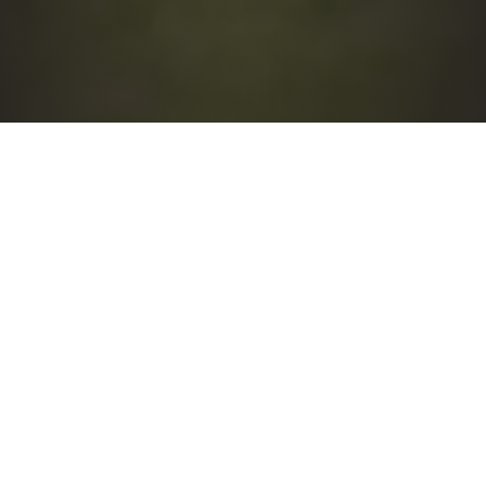
Wichtige Information
9 PUNKTE BLEIBEN AM
WINGERTSWEG!
Endlich: Am heutigen Sonntag konnten die
Mannschaften der SpVgg Dietesheim nach
langer Durststrecke wieder volle neun Punkte